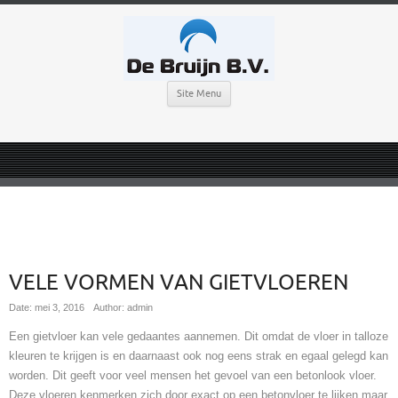
Site Menu
VELE VORMEN VAN GIETVLOEREN
Date: mei 3, 2016
Author: admin
Een gietvloer kan vele gedaantes aannemen. Dit omdat de vloer in talloze
kleuren te krijgen is en daarnaast ook nog eens strak en egaal gelegd kan
worden. Dit geeft voor veel mensen het gevoel van een betonlook vloer.
Deze vloeren kenmerken zich door exact op een betonvloer te lijken maar