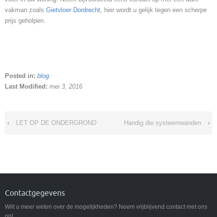
vakman zoals
Gietvloer Dordrecht
, hier wordt u gelijk tegen een scherpe
prijs geholpen.
Posted in:
blog
.
Last Modified:
mei 3, 2016
‹
LET OP DE ONDERGROND
Handig die systeemwanden
›
Contactgegevens
Wilt u meer weten over de mogelijkheden? Neem vrijblijvend contact met ons
op!