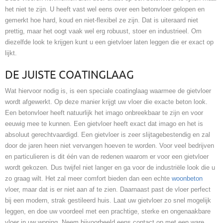
het niet te zijn. U heeft vast wel eens over een betonvloer gelopen en
gemerkt hoe hard, koud en niet-flexibel ze zijn. Dat is uiteraard niet
prettig, maar het oogt vaak wel erg robuust, stoer en industrieel. Om
diezelfde look te krijgen kunt u een gietvloer laten leggen die er exact op
lijkt.
DE JUISTE COATINGLAAG
Wat hiervoor nodig is, is een speciale coatinglaag waarmee de gietvloer
wordt afgewerkt. Op deze manier krijgt uw vloer die exacte beton look.
Een betonvloer heeft natuurlijk het imago onbreekbaar te zijn en voor
eeuwig mee te kunnen. Een gietvloer heeft exact dat imago en het is
absoluut gerechtvaardigd. Een gietvloer is zeer slijtagebestendig en zal
door de jaren heen niet vervangen hoeven te worden. Voor veel bedrijven
en particulieren is dit één van de redenen waarom er voor een gietvloer
wordt gekozen. Dus twijfel niet langer en ga voor de industriële look die u
zo graag wilt. Het zal meer comfort bieden dan een echte
woonbeton
vloer, maar dat is er niet aan af te zien. Daarnaast past de vloer perfect
bij een modern, strak gestileerd huis. Laat uw gietvloer zo snel mogelijk
leggen, en doe uw voordeel met een prachtige, sterke en ongenaakbare
vloer in uw woning. Neem bijvoorbeeld eens contact op met een ware