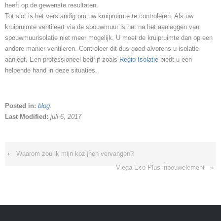
heeft op de gewenste resultaten.
Tot slot is het verstandig om uw kruipruimte te controleren. Als uw
kruipruimte ventileert via de spouwmuur is het na het aanleggen van
spouwmuurisolatie niet meer mogelijk. U moet de kruipruimte dan op een
andere manier ventileren. Controleer dit dus goed alvorens u isolatie
aanlegt. Een professioneel bedrijf zoals
Regio Isolatie
biedt u een
helpende hand in deze situaties.
Posted in:
blog
.
Last Modified:
juli 6, 2017
‹
Waarom zou ik mijn kozijnen vervangen?
Viega Eco Plus inbouwelement
›