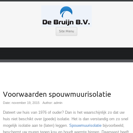
Site Menu
Voorwaarden spouwmuurisolatie
Date: november 19, 2015
Author: admin
Dateert uw huis van 1976 of ouder? Dan is het waarschijnlijk zo dat uw
huis niet beschikt over (goede) isolatie. Het is dan verstandig om zo snel
mogelijk isolatie aan te (laten) leggen.
Spouwmuurisolatie
bijvoorbeeld,
beschermt uw muren tegen kou en houdt warmte binnen. Daarnaast heeft