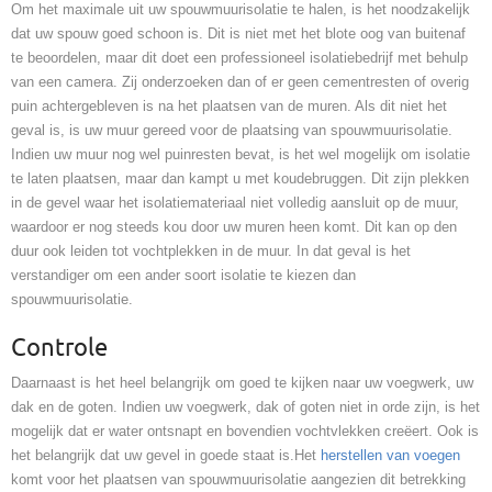
Om het maximale uit uw spouwmuurisolatie te halen, is het noodzakelijk
dat uw spouw goed schoon is. Dit is niet met het blote oog van buitenaf
te beoordelen, maar dit doet een professioneel isolatiebedrijf met behulp
van een camera. Zij onderzoeken dan of er geen cementresten of overig
puin achtergebleven is na het plaatsen van de muren. Als dit niet het
geval is, is uw muur gereed voor de plaatsing van spouwmuurisolatie.
Indien uw muur nog wel puinresten bevat, is het wel mogelijk om isolatie
te laten plaatsen, maar dan kampt u met koudebruggen. Dit zijn plekken
in de gevel waar het isolatiemateriaal niet volledig aansluit op de muur,
waardoor er nog steeds kou door uw muren heen komt. Dit kan op den
duur ook leiden tot vochtplekken in de muur. In dat geval is het
verstandiger om een ander soort isolatie te kiezen dan
spouwmuurisolatie.
Controle
Daarnaast is het heel belangrijk om goed te kijken naar uw voegwerk, uw
dak en de goten. Indien uw voegwerk, dak of goten niet in orde zijn, is het
mogelijk dat er water ontsnapt en bovendien vochtvlekken creëert. Ook is
het belangrijk dat uw gevel in goede staat is.Het
herstellen van voegen
komt voor het plaatsen van spouwmuurisolatie aangezien dit betrekking