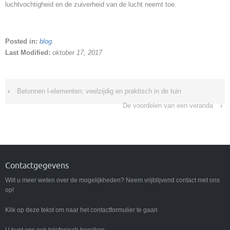
luchtvochtigheid en de zuiverheid van de lucht neemt toe.
Posted in:
blog
.
Last Modified:
oktober 17, 2017
‹
Betonnen l-elementen; veelzijdig en praktisch in de tuin
De voordelen van een veranda
›
Contactgegevens
Wilt u meer weten over de mogelijkheden? Neem vrijblijvend contact met ons
op!
Klik op deze tekst om naar het contactformulier te gaan