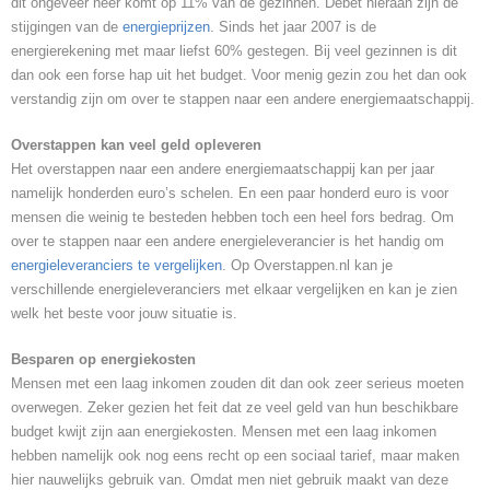
dit ongeveer neer komt op 11% van de gezinnen. Debet hieraan zijn de
stijgingen van de
energieprijzen
. Sinds het jaar 2007 is de
energierekening met maar liefst 60% gestegen. Bij veel gezinnen is dit
dan ook een forse hap uit het budget. Voor menig gezin zou het dan ook
verstandig zijn om over te stappen naar een andere energiemaatschappij.
Overstappen kan veel geld opleveren
Het overstappen naar een andere energiemaatschappij kan per jaar
namelijk honderden euro’s schelen. En een paar honderd euro is voor
mensen die weinig te besteden hebben toch een heel fors bedrag. Om
over te stappen naar een andere energieleverancier is het handig om
energieleveranciers te vergelijken
. Op Overstappen.nl kan je
verschillende energieleveranciers met elkaar vergelijken en kan je zien
welk het beste voor jouw situatie is.
Besparen op energiekosten
Mensen met een laag inkomen zouden dit dan ook zeer serieus moeten
overwegen. Zeker gezien het feit dat ze veel geld van hun beschikbare
budget kwijt zijn aan energiekosten. Mensen met een laag inkomen
hebben namelijk ook nog eens recht op een sociaal tarief, maar maken
hier nauwelijks gebruik van. Omdat men niet gebruik maakt van deze